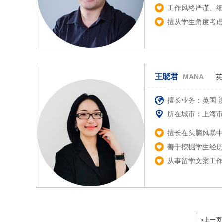
工作风格严谨、
擅从学生角度考
王晓君
MANA
擅长业务：英国 
所在城市：上海
擅长在头脑风暴
善于挖掘学生经
从事留学文案工作
«上一页