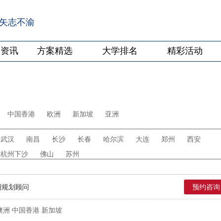
·矢志不渝
学资讯
方案精选
大学排名
精彩活动
中国香港
欧洲
新加坡
亚洲
武汉
南昌
长沙
长春
哈尔滨
大连
郑州
西安
杭州下沙
佛山
苏州
期规划顾问
预约咨询
澳洲 中国香港 新加坡