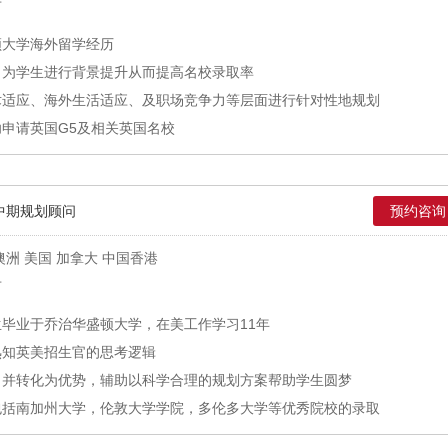
市
顿大学海外留学经历
力为学生进行背景提升从而提高名校录取率
术适应、海外生活适应、及职场竞争力等层面进行针对性地规划
申请英国G5及相关英国名校
中期规划顾问
预约咨询
洲 美国 加拿大 中国香港
市
毕业于乔治华盛顿大学，在美工作学习11年
熟知英美招生官的思考逻辑
力并转化为优势，辅助以科学合理的规划方案帮助学生圆梦
包括南加州大学，伦敦大学学院，多伦多大学等优秀院校的录取