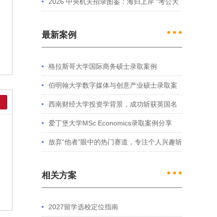
2026 中央机关招录图鉴：海归上岸 “考公天
花板” 的核心特征解析
● ● ●
最新案例
格拉斯哥大学国际商务硕士录取案例
伯明翰大学数字媒体与创意产业硕士录取案
例
西南财经大学投资学背景，成功斩获英国名
校多份Offer
爱丁堡大学MSc Economics录取案例分享
放弃“他者”眼中的热门赛道，专注个人兴趣斩
获藤校offer｜成功跨专业申请经验分享
● ● ●
相关方案
2027留学选校定位指南