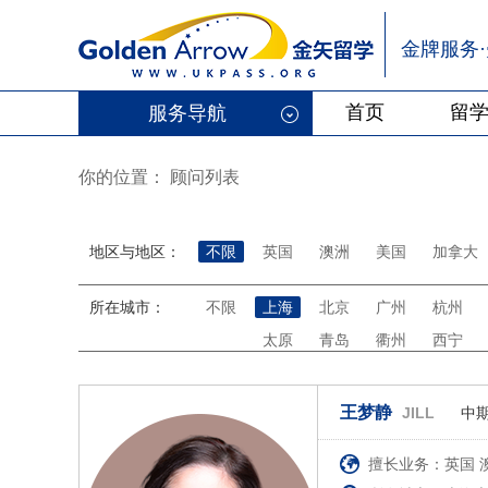
金牌服务
首页
留
服务导航
你的位置：
顾问列表
地区与地区：
不限
英国
澳洲
美国
加拿大
所在城市：
不限
上海
北京
广州
杭州
太原
青岛
衢州
西宁
王梦静
JILL
中
擅长业务：英国 