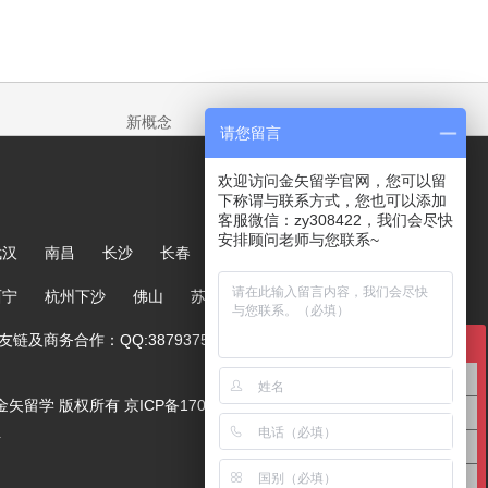
新概念
请您留言
欢迎访问金矢留学官网，您可以留
下称谓与联系方式，您也可以添加
客服微信：zy308422，我们会尽快
安排顾问老师与您联系~
武汉
南昌
长沙
长春
哈尔滨
大连
郑州
西宁
杭州下沙
佛山
苏州
链及商务合作：QQ:387937567
在线咨询
英国留学咨询
ved. 金矢留学 版权所有
京ICP备17005244号-1
澳洲留学咨询
号
美国留学咨询
亚洲留学咨询