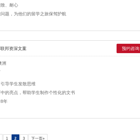
细致、耐心
虑问题，为他们的留学之旅保驾护航
英联邦资深文案
预约咨询
澳洲
市
中引导学生发散思维
历中的亮点，帮助学生制作个性化的文书
8年
1
2
3
下一页»