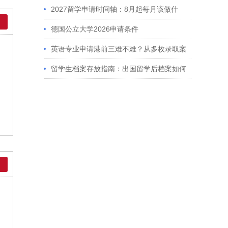
2027留学申请时间轴：8月起每月该做什
么？英、美、澳、港申请全攻略
德国公立大学2026申请条件
英语专业申请港前三难不难？从多枚录取案
例看港大、港中文申请要求
留学生档案存放指南：出国留学后档案如何
处理？留学服务中心常见问题解答