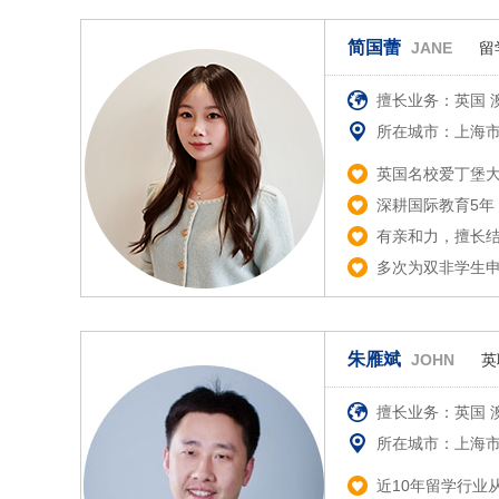
简国蕾
JANE
留
擅长业务：英国 
所在城市：上海
英国名校爱丁堡
深耕国际教育5年
有亲和力，擅长
多次为双非学生申
朱雁斌
JOHN
英
擅长业务：英国 
所在城市：上海
近10年留学行业