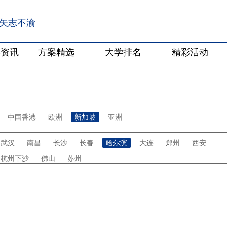
·矢志不渝
学资讯
方案精选
大学排名
精彩活动
中国香港
欧洲
新加坡
亚洲
武汉
南昌
长沙
长春
哈尔滨
大连
郑州
西安
杭州下沙
佛山
苏州