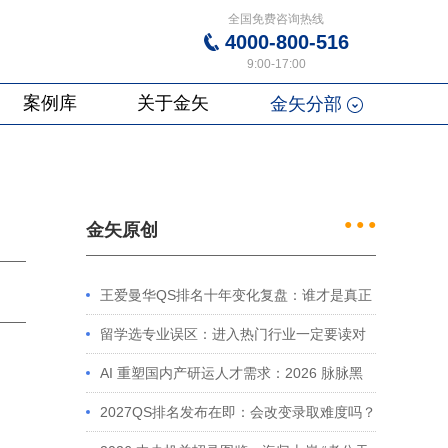
全国免费咨询热线
4000-800-516
9:00-17:00
案例库
关于金矢
金矢分部
● ● ●
金矢原创
王爱曼华QS排名十年变化复盘：谁才是真正
的赢家？
留学选专业误区：进入热门行业一定要读对
口专业吗？
AI 重塑国内产研运人才需求：2026 脉脉黑
皮书解读及留学规划启示
2027QS排名发布在即：会改变录取难度吗？