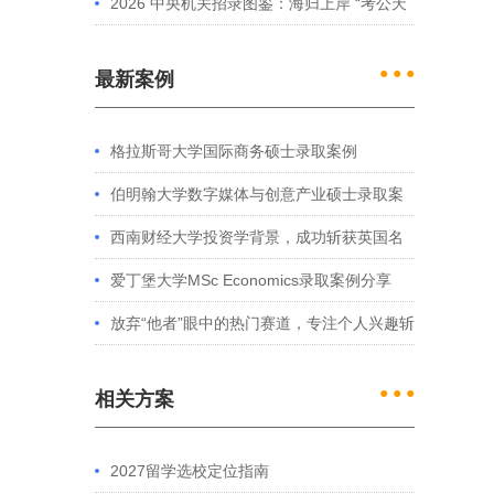
2026 中央机关招录图鉴：海归上岸 “考公天
花板” 的核心特征解析
● ● ●
最新案例
格拉斯哥大学国际商务硕士录取案例
伯明翰大学数字媒体与创意产业硕士录取案
例
西南财经大学投资学背景，成功斩获英国名
校多份Offer
爱丁堡大学MSc Economics录取案例分享
放弃“他者”眼中的热门赛道，专注个人兴趣斩
获藤校offer｜成功跨专业申请经验分享
● ● ●
相关方案
2027留学选校定位指南