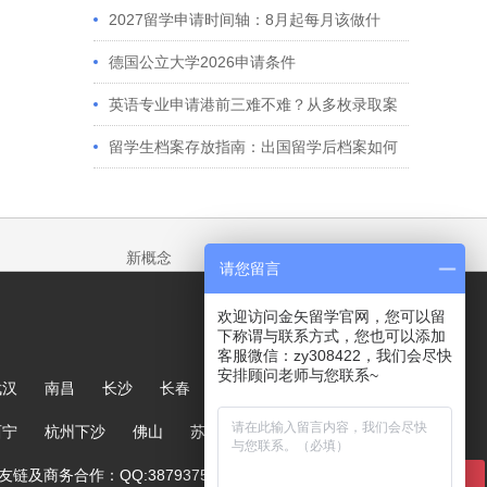
2027留学申请时间轴：8月起每月该做什
么？英、美、澳、港申请全攻略
德国公立大学2026申请条件
英语专业申请港前三难不难？从多枚录取案
例看港大、港中文申请要求
留学生档案存放指南：出国留学后档案如何
处理？留学服务中心常见问题解答
新概念
请您留言
欢迎访问金矢留学官网，您可以留
下称谓与联系方式，您也可以添加
客服微信：zy308422，我们会尽快
安排顾问老师与您联系~
武汉
南昌
长沙
长春
哈尔滨
大连
郑州
西宁
杭州下沙
佛山
苏州
链及商务合作：QQ:387937567
在线咨询