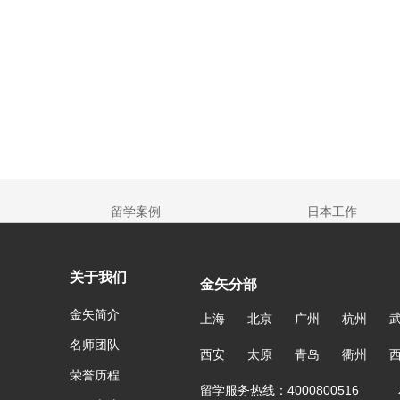
留学案例
日本工作
关于我们
金矢分部
金矢简介
上海
北京
广州
杭州
名师团队
西安
太原
青岛
衢州
荣誉历程
留学服务热线：4000800516 友