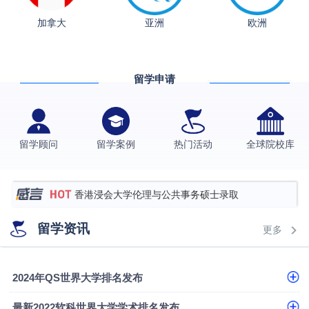
融会计硕士实录
​恭喜Z同学荣获剑桥大学录取
加拿大
亚洲
欧洲
格拉斯哥大学国际商务硕士录取案例
伯明翰大学数字媒体与创意产业硕士录取案例
留学申请
西南财经大学投资学背景，成功斩获英国名校多份
Offer
上海财经大学经济学背景成功斩获爱丁堡大学经济学
硕士录取
数学背景的他，靠“供应链”故事敲开哥大、宾大之门
留学顾问
留学案例
热门活动
全球院校库
专科逆袭伦敦大学学院UCL录取案例解析
香港浸会大学伦理与公共事务硕士录取
从上海财大2+2到谢菲尔德：低均分逆袭QS百强金
留学资讯
更多
融会计硕士实录
从上海财大2+2到谢菲尔德：低均分逆袭QS百强金
融会计硕士实录
​恭喜Z同学荣获剑桥大学录取
2024年QS世界大学排名发布
最新2022软科世界大学学术排名发布