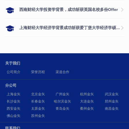
西南财经大学投资学背景，成功斩获英国名校多份Offer
上海财经大学经济学背景成功斩获爱丁堡大学经济学硕士录取
关于我们
公司简介
荣誉历程
渠道合作
分公司
上海金矢
北京金矢
广州金矢
杭州金矢
武汉金矢
长沙金矢
长春金矢
哈尔滨金矢
大连金矢
郑州金矢
西安金矢
太原金矢
青岛金矢
衢州金矢
南昌金矢
佛山金矢
苏州金矢
联系我们