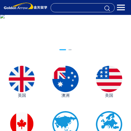
英国
澳洲
美国
从上海财大2+2到谢菲尔德：低均分逆袭QS百强金