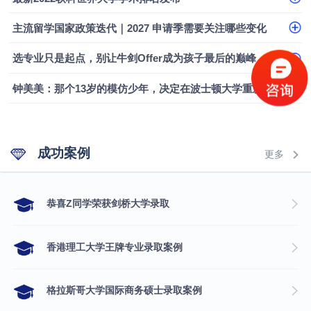
融会计硕士实录
​恭喜Z同学荣获剑桥大学录取
主流留学国家政策迭代｜2027 申请季需要关注哪些变化
选专业只是起点，别让牛剑Offer成为孩子最后的巅峰
钟美美：那个13岁的模仿少年，决定在波士顿大学重新定义自己
成功案例
更多
​恭喜Z同学荣获剑桥大学录取
香港理工大学王牌专业录取案例
格拉斯哥大学国际商务硕士录取案例