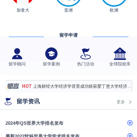
加拿大
亚洲
欧洲
从上海财大2+2到谢菲尔德：低均分逆袭QS百强金
融会计硕士实录
​恭喜Z同学荣获剑桥大学录取
留学申请
香港理工大学王牌专业录取案例
格拉斯哥大学国际商务硕士录取案例
伯明翰大学数字媒体与创意产业硕士录取案例
留学顾问
留学案例
热门活动
全球院校库
西南财经大学投资学背景，成功斩获英国名校多份
Offer
上海财经大学经济学背景成功斩获爱丁堡大学经济学
硕士录取
数学背景的他，靠“供应链”故事敲开哥大、宾大之门
留学资讯
更多
专科逆袭伦敦大学学院UCL录取案例解析
香港浸会大学伦理与公共事务硕士录取
2024年QS世界大学排名发布
从上海财大2+2到谢菲尔德：低均分逆袭QS百强金
最新2022软科世界大学学术排名发布