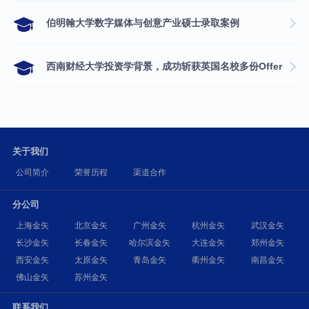
伯明翰大学数字媒体与创意产业硕士录取案例
西南财经大学投资学背景，成功斩获英国名校多份Offer
关于我们
公司简介
荣誉历程
渠道合作
分公司
上海金矢
北京金矢
广州金矢
杭州金矢
武汉金矢
长沙金矢
长春金矢
哈尔滨金矢
大连金矢
郑州金矢
西安金矢
太原金矢
青岛金矢
衢州金矢
南昌金矢
佛山金矢
苏州金矢
联系我们