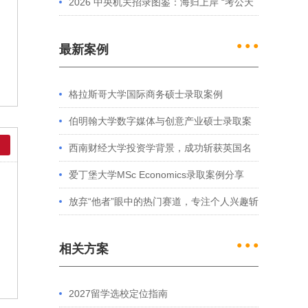
2026 中央机关招录图鉴：海归上岸 “考公天
花板” 的核心特征解析
● ● ●
最新案例
格拉斯哥大学国际商务硕士录取案例
伯明翰大学数字媒体与创意产业硕士录取案
例
西南财经大学投资学背景，成功斩获英国名
校多份Offer
爱丁堡大学MSc Economics录取案例分享
放弃“他者”眼中的热门赛道，专注个人兴趣斩
获藤校offer｜成功跨专业申请经验分享
● ● ●
相关方案
2027留学选校定位指南