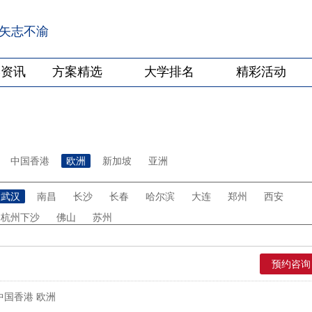
·矢志不渝
学资讯
方案精选
大学排名
精彩活动
中国香港
欧洲
新加坡
亚洲
武汉
南昌
长沙
长春
哈尔滨
大连
郑州
西安
杭州下沙
佛山
苏州
预约咨询
中国香港 欧洲