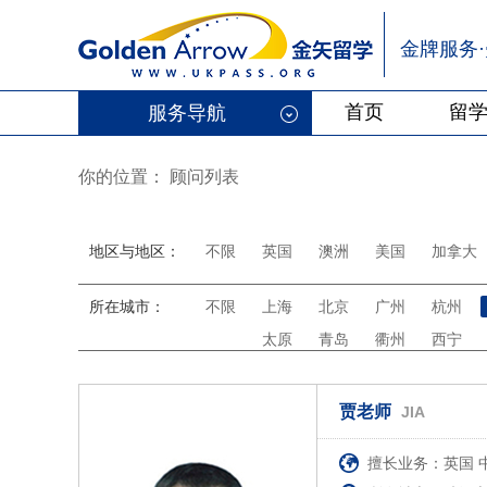
金牌服务
首页
留
服务导航
你的位置：
顾问列表
地区与地区：
不限
英国
澳洲
美国
加拿大
所在城市：
不限
上海
北京
广州
杭州
太原
青岛
衢州
西宁
贾老师
JIA
擅长业务：英国 