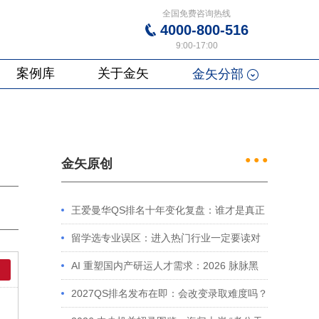
全国免费咨询热线
4000-800-516
9:00-17:00
案例库
关于金矢
金矢分部
● ● ●
金矢原创
王爱曼华QS排名十年变化复盘：谁才是真正
的赢家？
留学选专业误区：进入热门行业一定要读对
口专业吗？
AI 重塑国内产研运人才需求：2026 脉脉黑
皮书解读及留学规划启示
2027QS排名发布在即：会改变录取难度吗？