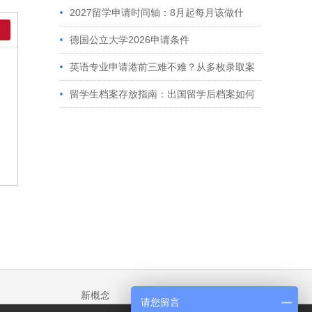
2027留学申请时间轴：8月起每月该做什
么？英、美、澳、港申请全攻略
德国公立大学2026申请条件
英语专业申请港前三难不难？从多枚录取案
例看港大、港中文申请要求
留学生档案存放指南：出国留学后档案如何
处理？留学服务中心常见问题解答
新概念
请您留言