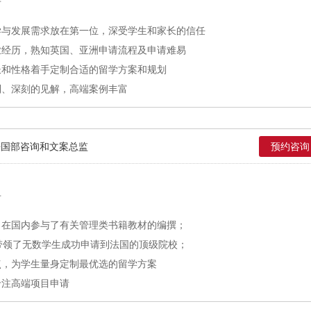
市
学与发展需求放在第一位，深受学生和家长的信任
业经历，熟知英国、亚洲申请流程及申请难易
长和性格着手定制合适的留学方案和规划
到、深刻的见解，高端案例丰富
法国部咨询和文案总监
预约咨询
市
，在国内参与了有关管理类书籍教材的编撰；
带领了无数学生成功申请到法国的顶级院校；
点，为学生量身定制最优选的留学方案
专注高端项目申请