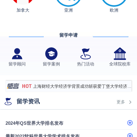
加拿大
亚洲
欧洲
从上海财大2+2到谢菲尔德：低均分逆袭QS百强金
融会计硕士实录
​恭喜Z同学荣获剑桥大学录取
留学申请
香港理工大学王牌专业录取案例
格拉斯哥大学国际商务硕士录取案例
伯明翰大学数字媒体与创意产业硕士录取案例
留学顾问
留学案例
热门活动
全球院校库
西南财经大学投资学背景，成功斩获英国名校多份
Offer
上海财经大学经济学背景成功斩获爱丁堡大学经济学
硕士录取
数学背景的他，靠“供应链”故事敲开哥大、宾大之门
留学资讯
更多
专科逆袭伦敦大学学院UCL录取案例解析
香港浸会大学伦理与公共事务硕士录取
2024年QS世界大学排名发布
从上海财大2+2到谢菲尔德：低均分逆袭QS百强金
最新2022软科世界大学学术排名发布