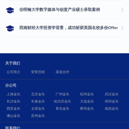
伯明翰大学数字媒体与创意产业硕士录取案例
西南财经大学投资学背景，成功斩获英国名校多份Offer
关于我们
公司简介
荣誉历程
渠道合作
分公司
上海金矢
北京金矢
广州金矢
杭州金矢
武汉金矢
长沙金矢
长春金矢
哈尔滨金矢
大连金矢
郑州金矢
西安金矢
太原金矢
青岛金矢
衢州金矢
南昌金矢
佛山金矢
苏州金矢
联系我们