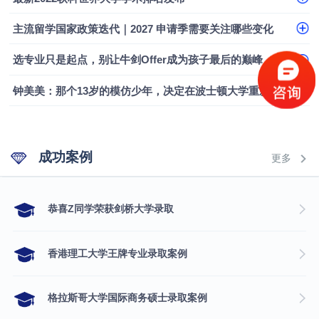
融会计硕士实录
​恭喜Z同学荣获剑桥大学录取
主流留学国家政策迭代｜2027 申请季需要关注哪些变化
选专业只是起点，别让牛剑Offer成为孩子最后的巅峰
钟美美：那个13岁的模仿少年，决定在波士顿大学重新定义自己
成功案例
更多
​恭喜Z同学荣获剑桥大学录取
香港理工大学王牌专业录取案例
格拉斯哥大学国际商务硕士录取案例