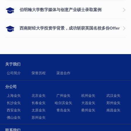
伯明翰大学数字媒体与创意产业硕士录取案例
西南财经大学投资学背景，成功斩获英国名校多份Offer
关于我们
公司简介
荣誉历程
渠道合作
分公司
上海金矢
北京金矢
广州金矢
杭州金矢
武汉金矢
长沙金矢
长春金矢
哈尔滨金矢
大连金矢
郑州金矢
西安金矢
太原金矢
青岛金矢
衢州金矢
南昌金矢
佛山金矢
苏州金矢
联系我们