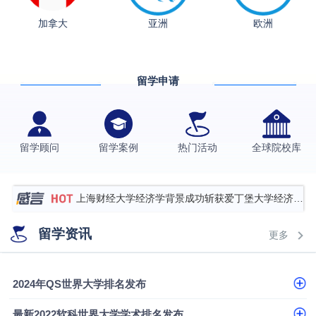
加拿大
亚洲
欧洲
从上海财大2+2到谢菲尔德：低均分逆袭QS百强金
融会计硕士实录
​恭喜Z同学荣获剑桥大学录取
留学申请
香港理工大学王牌专业录取案例
格拉斯哥大学国际商务硕士录取案例
伯明翰大学数字媒体与创意产业硕士录取案例
留学顾问
留学案例
热门活动
全球院校库
西南财经大学投资学背景，成功斩获英国名校多份
Offer
上海财经大学经济学背景成功斩获爱丁堡大学经济学
硕士录取
数学背景的他，靠“供应链”故事敲开哥大、宾大之门
留学资讯
更多
专科逆袭伦敦大学学院UCL录取案例解析
香港浸会大学伦理与公共事务硕士录取
2024年QS世界大学排名发布
从上海财大2+2到谢菲尔德：低均分逆袭QS百强金
最新2022软科世界大学学术排名发布