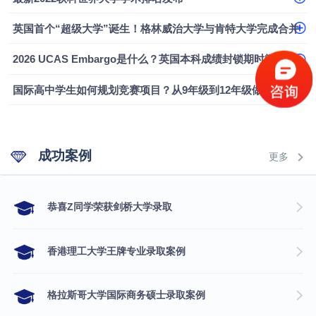
融会计硕士实录
​恭喜Z同学荣获剑桥大学录取
英国首个“超级大学”诞生！格林威治大学与肯特大学完成合并
2026 UCAS Embargo是什么？英国本科成绩封锁期时间、影响及应对指南
国际高中学生如何规划竞赛项目？从9年级到12年级做好本科申请布局
成功案例
更多
​恭喜Z同学荣获剑桥大学录取
香港理工大学王牌专业录取案例
格拉斯哥大学国际商务硕士录取案例