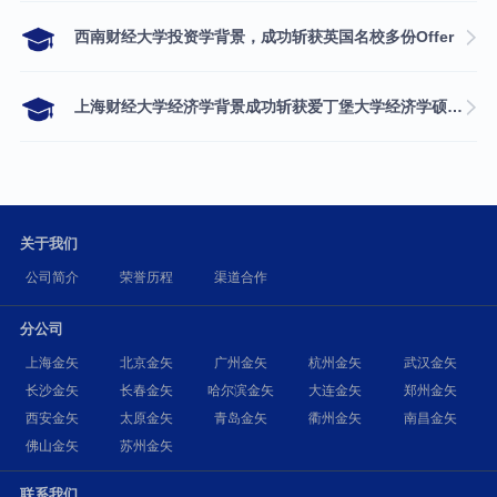
西南财经大学投资学背景，成功斩获英国名校多份Offer
上海财经大学经济学背景成功斩获爱丁堡大学经济学硕士录取
关于我们
公司简介
荣誉历程
渠道合作
分公司
上海金矢
北京金矢
广州金矢
杭州金矢
武汉金矢
长沙金矢
长春金矢
哈尔滨金矢
大连金矢
郑州金矢
西安金矢
太原金矢
青岛金矢
衢州金矢
南昌金矢
佛山金矢
苏州金矢
联系我们