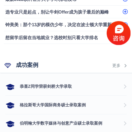
融会计硕士实录
​恭喜Z同学荣获剑桥大学录取
选专业只是起点，别让牛剑Offer成为孩子最后的巅峰
钟美美：那个13岁的模仿少年，决定在波士顿大学重新定义自己
想留学后留在当地就业？选校时别只看大学排名
成功案例
更多
​恭喜Z同学荣获剑桥大学录取
格拉斯哥大学国际商务硕士录取案例
伯明翰大学数字媒体与创意产业硕士录取案例