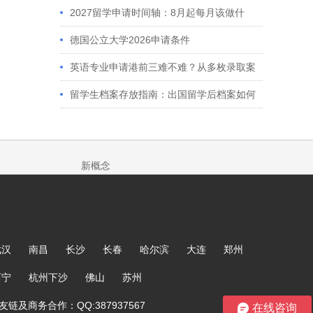
2027留学申请时间轴：8月起每月该做什
么？英、美、澳、港申请全攻略
德国公立大学2026申请条件
英语专业申请港前三难不难？从多枚录取案
例看港大、港中文申请要求
留学生档案存放指南：出国留学后档案如何
处理？留学服务中心常见问题解答
新概念
武汉
南昌
长沙
长春
哈尔滨
大连
郑州
西宁
杭州下沙
佛山
苏州
链及商务合作：QQ:387937567
在线咨询