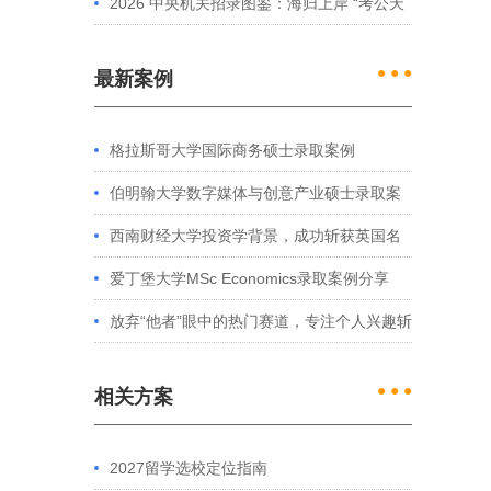
2026 中央机关招录图鉴：海归上岸 “考公天
花板” 的核心特征解析
● ● ●
最新案例
格拉斯哥大学国际商务硕士录取案例
伯明翰大学数字媒体与创意产业硕士录取案
例
西南财经大学投资学背景，成功斩获英国名
校多份Offer
爱丁堡大学MSc Economics录取案例分享
放弃“他者”眼中的热门赛道，专注个人兴趣斩
获藤校offer｜成功跨专业申请经验分享
● ● ●
相关方案
2027留学选校定位指南