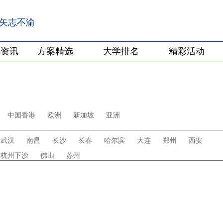
·矢志不渝
学资讯
方案精选
大学排名
精彩活动
中国香港
欧洲
新加坡
亚洲
武汉
南昌
长沙
长春
哈尔滨
大连
郑州
西安
杭州下沙
佛山
苏州