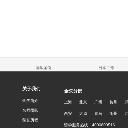
留学案例
日本工作
关于我们
金矢分部
金矢简介
上海
北京
广州
杭州
名师团队
西安
太原
青岛
衢州
荣誉历程
留学服务热线：4000800516 友