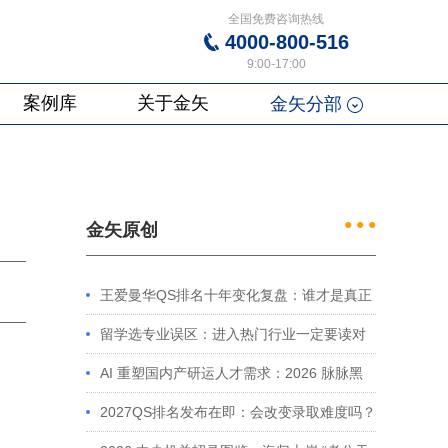
全国免费咨询热线
4000-800-516
9:00-17:00
案例库
关于金矢
金矢分部
● ● ●
金矢原创
王爱曼华QS排名十年变化复盘：谁才是真正
的赢家？
留学选专业误区：进入热门行业一定要读对
口专业吗？
AI 重塑国内产研运人才需求：2026 脉脉黑
皮书解读及留学规划启示
2027QS排名发布在即：会改变录取难度吗？