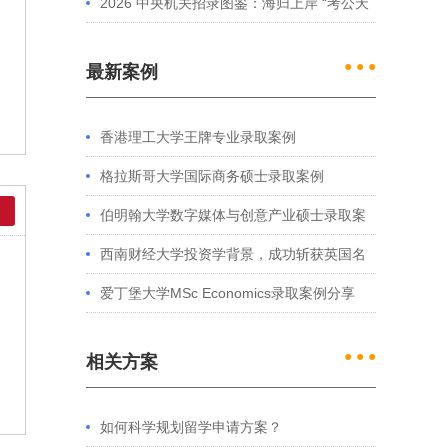
2026 中央机关招录图鉴：海归上岸 “考公天
花板” 的核心特征解析
● ● ●
最新案例
香港理工大学王牌专业录取案例
格拉斯哥大学国际商务硕士录取案例
伯明翰大学数字媒体与创意产业硕士录取案
例
西南财经大学投资学背景，成功斩获英国名
校多份Offer
爱丁堡大学MSc Economics录取案例分享
● ● ●
相关方案
如何科学规划留学申请方案？