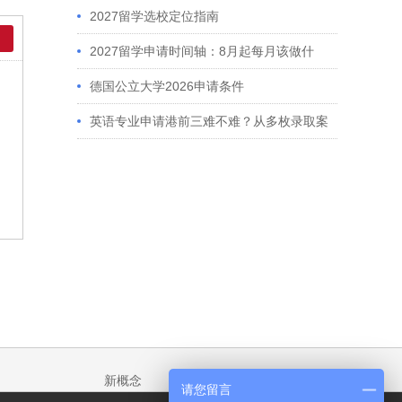
2027留学选校定位指南
2027留学申请时间轴：8月起每月该做什
么？英、美、澳、港申请全攻略
德国公立大学2026申请条件
英语专业申请港前三难不难？从多枚录取案
例看港大、港中文申请要求
新概念
请您留言