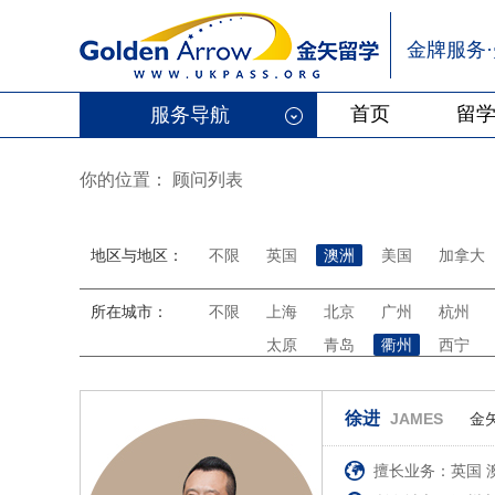
金牌服务
首页
留
服务导航
你的位置：
顾问列表
地区与地区：
不限
英国
澳洲
美国
加拿大
所在城市：
不限
上海
北京
广州
杭州
太原
青岛
衢州
西宁
徐进
JAMES
金
擅长业务：英国 