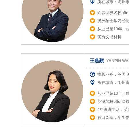
所在城市：衢州
众多世界名校off
澳洲硕士学习经
从业已超10年，
优秀文书材料
王燕蘋
YANPIN W
擅长业务：英国 
所在城市：衢州
从业已超10年，
英澳名校offer众
4年澳洲生活，英
有口皆碑，学生