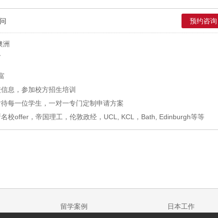
问
预约咨询
澳洲
市
富
校信息，参加校方招生培训
对待每一位学生，一对一专门定制申请方案
offer，帝国理工，伦敦政经，UCL, KCL，Bath, Edinburgh等等
留学案例
日本工作