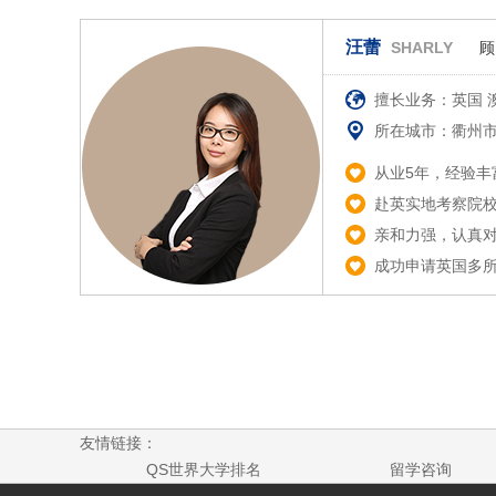
汪蕾
SHARLY
顾
擅长业务：英国 
所在城市：衢州
从业5年，经验丰
赴英实地考察院
亲和力强，认真
成功申请英国多所名校
友情链接：
QS世界大学排名
留学咨询