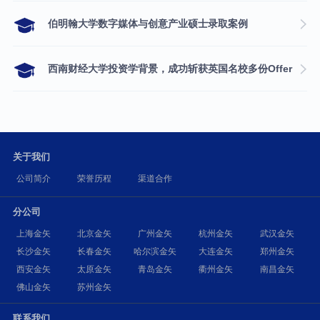
伯明翰大学数字媒体与创意产业硕士录取案例
西南财经大学投资学背景，成功斩获英国名校多份Offer
关于我们
公司简介
荣誉历程
渠道合作
分公司
上海金矢
北京金矢
广州金矢
杭州金矢
武汉金矢
长沙金矢
长春金矢
哈尔滨金矢
大连金矢
郑州金矢
西安金矢
太原金矢
青岛金矢
衢州金矢
南昌金矢
佛山金矢
苏州金矢
联系我们