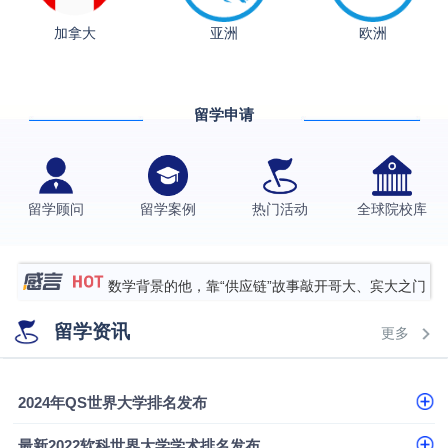
从上海财大2+2到谢菲尔德：低均分逆袭QS百强金
加拿大
亚洲
欧洲
融会计硕士实录
​恭喜Z同学荣获剑桥大学录取
香港理工大学王牌专业录取案例
留学申请
格拉斯哥大学国际商务硕士录取案例
伯明翰大学数字媒体与创意产业硕士录取案例
留学顾问
留学案例
热门活动
全球院校库
西南财经大学投资学背景，成功斩获英国名校多份
Offer
上海财经大学经济学背景成功斩获爱丁堡大学经济学
硕士录取
数学背景的他，靠“供应链”故事敲开哥大、宾大之门
专科逆袭伦敦大学学院UCL录取案例解析
留学资讯
更多
香港浸会大学伦理与公共事务硕士录取
从上海财大2+2到谢菲尔德：低均分逆袭QS百强金
2024年QS世界大学排名发布
融会计硕士实录
​恭喜Z同学荣获剑桥大学录取
最新2022软科世界大学学术排名发布