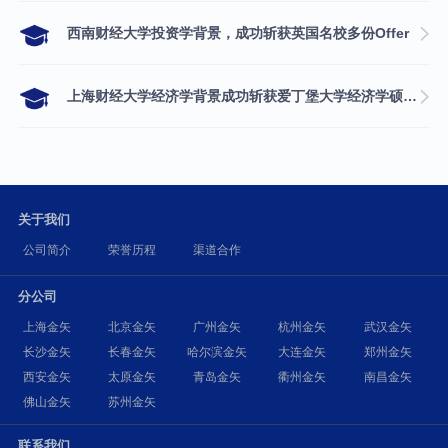
西南财经大学投资学背景，成功斩获英国名校多份Offer
上海财经大学经济学背景成功斩获爱丁堡大学经济学硕士录取
关于我们
公司简介
荣誉历程
渠道合作
分公司
上海金矢
北京金矢
广州金矢
杭州金矢
武汉金矢
长沙金矢
长春金矢
哈尔滨金矢
大连金矢
郑州金矢
西安金矢
太原金矢
青岛金矢
衢州金矢
南昌金矢
佛山金矢
苏州金矢
联系我们