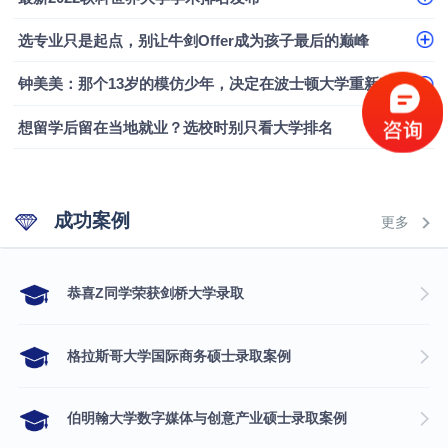
融会计硕士实录
​恭喜Z同学荣获剑桥大学录取
选专业只是起点，别让牛剑Offer成为孩子最后的巅峰
钟美美：那个13岁的模仿少年，决定在波士顿大学重新定义自己
想留学后留在当地就业？选校时别只看大学排名
成功案例
更多
​恭喜Z同学荣获剑桥大学录取
格拉斯哥大学国际商务硕士录取案例
伯明翰大学数字媒体与创意产业硕士录取案例