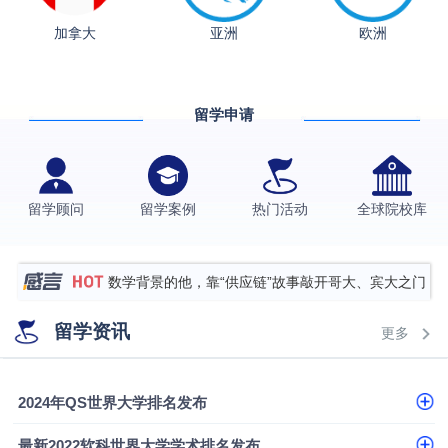
加拿大
亚洲
欧洲
从上海财大2+2到谢菲尔德：低均分逆袭QS百强金
融会计硕士实录
​恭喜Z同学荣获剑桥大学录取
留学申请
格拉斯哥大学国际商务硕士录取案例
伯明翰大学数字媒体与创意产业硕士录取案例
西南财经大学投资学背景，成功斩获英国名校多份
留学顾问
留学案例
热门活动
全球院校库
Offer
上海财经大学经济学背景成功斩获爱丁堡大学经济学
硕士录取
数学背景的他，靠“供应链”故事敲开哥大、宾大之门
专科逆袭伦敦大学学院UCL录取案例解析
留学资讯
更多
香港浸会大学伦理与公共事务硕士录取
从上海财大2+2到谢菲尔德：低均分逆袭QS百强金
2024年QS世界大学排名发布
融会计硕士实录
从上海财大2+2到谢菲尔德：低均分逆袭QS百强金
最新2022软科世界大学学术排名发布