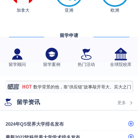
加拿大
亚洲
欧洲
从上海财大2+2到谢菲尔德：低均分逆袭QS百强金
融会计硕士实录
​恭喜Z同学荣获剑桥大学录取
留学申请
格拉斯哥大学国际商务硕士录取案例
伯明翰大学数字媒体与创意产业硕士录取案例
西南财经大学投资学背景，成功斩获英国名校多份
留学顾问
留学案例
热门活动
全球院校库
Offer
上海财经大学经济学背景成功斩获爱丁堡大学经济学
硕士录取
数学背景的他，靠“供应链”故事敲开哥大、宾大之门
专科逆袭伦敦大学学院UCL录取案例解析
留学资讯
更多
香港浸会大学伦理与公共事务硕士录取
从上海财大2+2到谢菲尔德：低均分逆袭QS百强金
2024年QS世界大学排名发布
融会计硕士实录
从上海财大2+2到谢菲尔德：低均分逆袭QS百强金
最新2022软科世界大学学术排名发布