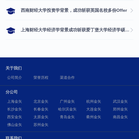
西南财经大学投资学背景，成功斩获英国名校多份Offer
上海财经大学经济学背景成功斩获爱丁堡大学经济学硕士录取
关于我们
公司简介
荣誉历程
渠道合作
分公司
上海金矢
北京金矢
广州金矢
杭州金矢
武汉金矢
长沙金矢
长春金矢
哈尔滨金矢
大连金矢
郑州金矢
西安金矢
太原金矢
青岛金矢
衢州金矢
南昌金矢
佛山金矢
苏州金矢
联系我们