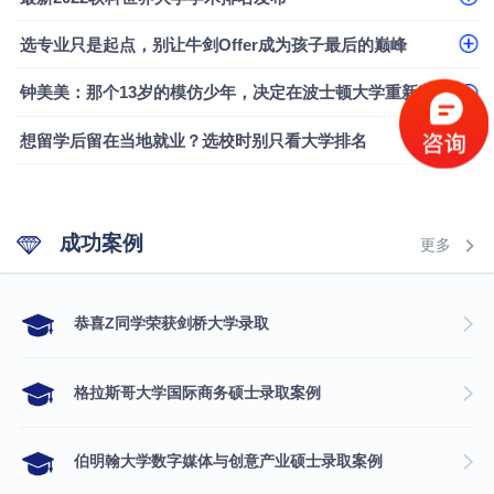
融会计硕士实录
​恭喜Z同学荣获剑桥大学录取
选专业只是起点，别让牛剑Offer成为孩子最后的巅峰
钟美美：那个13岁的模仿少年，决定在波士顿大学重新定义自己
想留学后留在当地就业？选校时别只看大学排名
成功案例
更多
​恭喜Z同学荣获剑桥大学录取
格拉斯哥大学国际商务硕士录取案例
伯明翰大学数字媒体与创意产业硕士录取案例