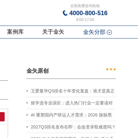
全国免费咨询热线
4000-800-516
9:00-17:00
案例库
关于金矢
金矢分部
● ● ●
金矢原创
王爱曼华QS排名十年变化复盘：谁才是真正
的赢家？
留学选专业误区：进入热门行业一定要读对
口专业吗？
AI 重塑国内产研运人才需求：2026 脉脉黑
皮书解读及留学规划启示
2027QS排名发布在即：会改变录取难度吗？