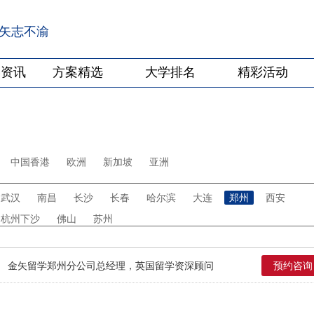
·矢志不渝
学资讯
方案精选
大学排名
精彩活动
中国香港
欧洲
新加坡
亚洲
武汉
南昌
长沙
长春
哈尔滨
大连
郑州
西安
杭州下沙
佛山
苏州
金矢留学郑州分公司总经理，英国留学资深顾问
预约咨询