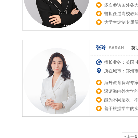
多次参访国外各
曾担任过高校教
为学生定制专属留学
张玲
SARAH
英
擅长业务：英国 
所在城市：郑州
海外教育资深专家
深谙海内外大学
能为不同层次、
善于根据学生的
«上一页