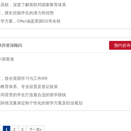
大高校，深度了解英联邦国家教育体系
师，擅长挖掘学生的潜力和优势
方案，Offer涵盖英国G5等名校
联邦资深顾问
预约咨询
中国香港
市
，曾在英国学习与工作8年
的教育体系、专业设置及签证政策
不同背景的学生打造最合适的留学路线
实际情况量身定制个性化的留学方案及职业规划
1
2
3
下一页»