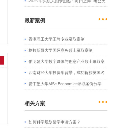
2026 中央机关招录图鉴：海归上岸 “考公天
花板” 的核心特征解析
● ● ●
最新案例
香港理工大学王牌专业录取案例
格拉斯哥大学国际商务硕士录取案例
伯明翰大学数字媒体与创意产业硕士录取案
例
西南财经大学投资学背景，成功斩获英国名
校多份Offer
爱丁堡大学MSc Economics录取案例分享
● ● ●
相关方案
如何科学规划留学申请方案？