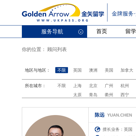
金牌服务
首页
留
服务导航
你的位置：
顾问列表
地区与地区：
不限
英国
澳洲
美国
加拿大
所在城市：
不限
上海
北京
广州
杭州
太原
青岛
衢州
西宁
陈远
YUAN.CHEN
擅长业务：英国