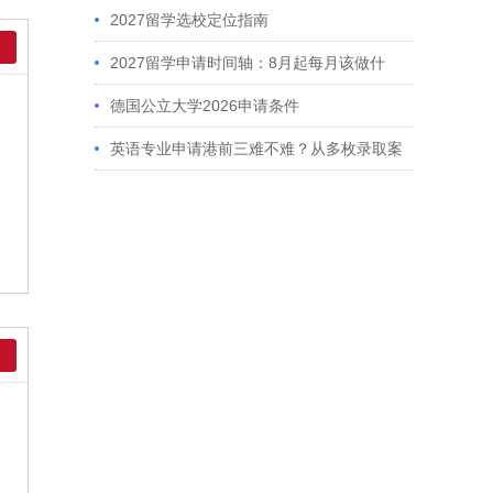
2027留学选校定位指南
2027留学申请时间轴：8月起每月该做什
么？英、美、澳、港申请全攻略
德国公立大学2026申请条件
英语专业申请港前三难不难？从多枚录取案
例看港大、港中文申请要求