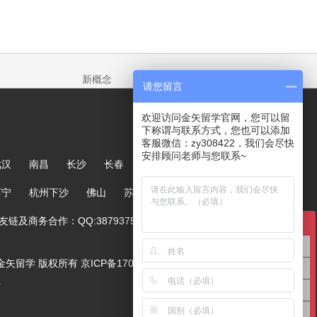
新概念
请您留言
欢迎访问金矢留学官网，您可以留
下称谓与联系方式，您也可以添加
客服微信：zy308422，我们会尽快
安排顾问老师与您联系~
武汉
南昌
长沙
长春
哈尔滨
大连
郑州
西宁
杭州下沙
佛山
苏州
链及商务合作：QQ:387937567
在线咨询
英国留学咨询
ved. 金矢留学 版权所有
京ICP备17005244号-1
澳洲留学咨询
号
美国留学咨询
亚洲留学咨询