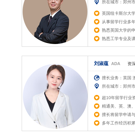
所在城市：郑州
英国纽卡斯尔大
从事留学行业多
熟悉英国大学的
熟悉工学专业及
刘淑蕴
ADA
资
擅长业务：英国 
所在城市：郑州
超10年留学行业
精通美、英、澳、
擅长将留学申请
多年工作经历积