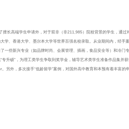
了擅长高端学生申请外，对于双非（非211,985）院校背景的学生，通过
约大学、香港大学、墨尔本大学等世界百强名校录取。从业期间内，经手
括了一些新兴专业（如品牌时尚、会展管理、插画，食品安全等）和冷门
“专升硕”，为理工类学生争取到奖学金，辅导艺术类学生准备作品集并获
er。另外，多次接手“低龄留学”案例，对国外高中教育和本预有着丰富的