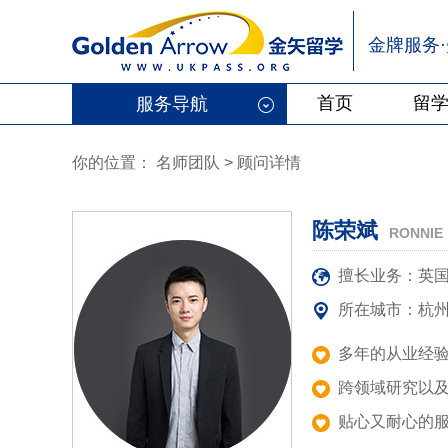
金牌服务
首页
留
服务导航
你的位置：
名师团队
> 顾问详情
陈荣斌
RONNIE
擅长业务：英国
所在城市：杭
多年的从业经
跨领域研究以
贴心又耐心的