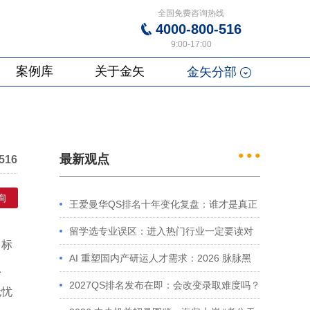
全国免费咨询热线
4000-800-516
9:00-17:00
案例库
关于金矢
金矢分部
● ● ●
最新观点
516
询
王爱曼华QS排名十年变化复盘：谁才是真正
的赢家？
留学选专业误区：进入热门行业一定要读对
目标
口专业吗？
AI 重塑国内产研运人才需求：2026 脉脉黑
息
皮书解读及留学规划启示
2027QS排名发布在即：会改变录取难度吗？
无忧