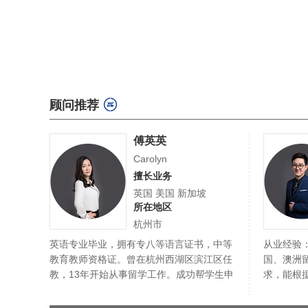
顾问推荐
傅英英
Carolyn
擅长业务
英国 美国 新加坡
所在地区
杭州市
英语专业毕业，拥有专八等语言证书，中等
从业经验
教育教师资格证。曾在杭州西湖区滨江区任
国、澳洲
教，13年开始从事留学工作。成功帮学生申
求，能根
请到美…
择专业和