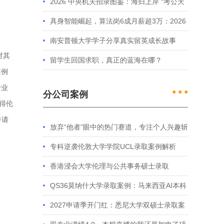
2026 中央机关招录图鉴：海归上岸 “考公天
花板” 的核心特征解析
具身智能崛起，算法岗6成月薪超3万：2026
智联猎头人才报告解读及留学启示
南安普顿大学学子分享真实留英成长故事
对其
留学生回国求职，真正的蓝海在哪？
案例
专业
● ● ●
分公司案例
得伦
申请
放弃“他者”眼中的热门赛道，专注个人兴趣斩
获藤校offer｜成功跨专业申请经验分享
专科逆袭伦敦大学学院UCL录取案例解析
香港浸会大学伦理与公共事务硕士录取
QS36莫纳什大学录取案例：马来西亚AI本科
优势解析
2027申请季开门红：悉尼大学双硕士录取案