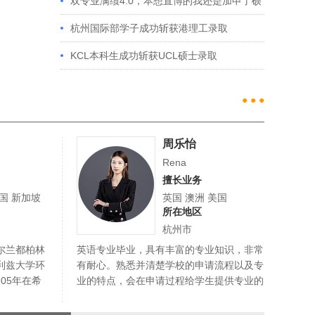
例解析
双专业满绩4.0，本想直博的我还是加申了硕
士
杭州国际部学子成功斩获港理工录取
KCL本科生成功斩获UCL硕士录取
● ● ●
周乐怡
Rena
擅长业务
美国 新加坡
英国 澳洲 美国
所在地区
杭州市
尔兰都柏林
英语专业毕业，具有丰富的专业知识，非常
欧洲
利兹大学环
有耐心。熟悉并清楚学校的申请流程以及专
掘学
05年在希
业的特点，会在申请过程给学生提供专业的
合学
服务。…
个留