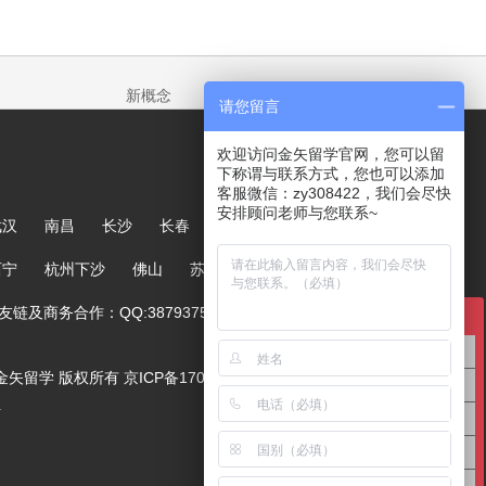
新概念
请您留言
欢迎访问金矢留学官网，您可以留
下称谓与联系方式，您也可以添加
客服微信：zy308422，我们会尽快
安排顾问老师与您联系~
武汉
南昌
长沙
长春
哈尔滨
大连
郑州
西宁
杭州下沙
佛山
苏州
链及商务合作：QQ:387937567
在线咨询
英国留学咨询
ved. 金矢留学 版权所有
京ICP备17005244号-1
澳洲留学咨询
号
美国留学咨询
亚洲留学咨询