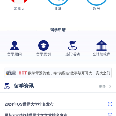
加拿大
亚洲
欧洲
从上海财大2+2到谢菲尔德：低均分逆袭QS百强金
融会计硕士实录
​恭喜Z同学荣获剑桥大学录取
留学申请
格拉斯哥大学国际商务硕士录取案例
伯明翰大学数字媒体与创意产业硕士录取案例
西南财经大学投资学背景，成功斩获英国名校多份
留学顾问
留学案例
热门活动
全球院校库
Offer
上海财经大学经济学背景成功斩获爱丁堡大学经济学
硕士录取
数学背景的他，靠“供应链”故事敲开哥大、宾大之门
专科逆袭伦敦大学学院UCL录取案例解析
留学资讯
更多
香港浸会大学伦理与公共事务硕士录取
从上海财大2+2到谢菲尔德：低均分逆袭QS百强金
2024年QS世界大学排名发布
融会计硕士实录
从上海财大2+2到谢菲尔德：低均分逆袭QS百强金
最新2022软科世界大学学术排名发布