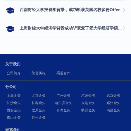
西南财经大学投资学背景，成功斩获英国名校多份Offer
上海财经大学经济学背景成功斩获爱丁堡大学经济学硕士录取
关于我们
公司简介
荣誉历程
渠道合作
分公司
上海金矢
北京金矢
广州金矢
杭州金矢
武汉金矢
长沙金矢
长春金矢
哈尔滨金矢
大连金矢
郑州金矢
西安金矢
太原金矢
青岛金矢
衢州金矢
南昌金矢
佛山金矢
苏州金矢
联系我们