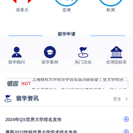
加拿大
亚洲
欧洲
从上海财大2+2到谢菲尔德：低均分逆袭QS百强金
融会计硕士实录
​恭喜Z同学荣获剑桥大学录取
留学申请
香港理工大学王牌专业录取案例
格拉斯哥大学国际商务硕士录取案例
伯明翰大学数字媒体与创意产业硕士录取案例
留学顾问
留学案例
热门活动
全球院校库
西南财经大学投资学背景，成功斩获英国名校多份
Offer
上海财经大学经济学背景成功斩获爱丁堡大学经济学
硕士录取
数学背景的他，靠“供应链”故事敲开哥大、宾大之门
留学资讯
专科逆袭伦敦大学学院UCL录取案例解析
更多
香港浸会大学伦理与公共事务硕士录取
2024年QS世界大学排名发布
从上海财大2+2到谢菲尔德：低均分逆袭QS百强金
融会计硕士实录
​恭喜Z同学荣获剑桥大学录取
最新2022软科世界大学学术排名发布