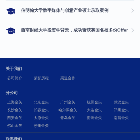
伯明翰大学数字媒体与创意产业硕士录取案例
西南财经大学投资学背景，成功斩获英国名校多份Offer
关于我们
公司简介
荣誉历程
渠道合作
分公司
上海金矢
北京金矢
广州金矢
杭州金矢
武汉金矢
长沙金矢
长春金矢
哈尔滨金矢
大连金矢
郑州金矢
西安金矢
太原金矢
青岛金矢
衢州金矢
南昌金矢
佛山金矢
苏州金矢
联系我们